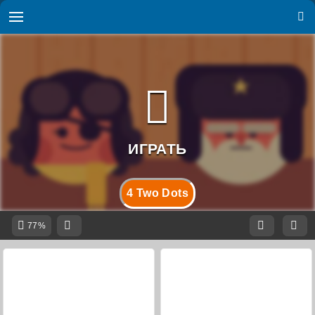
4 Two Dots
77%