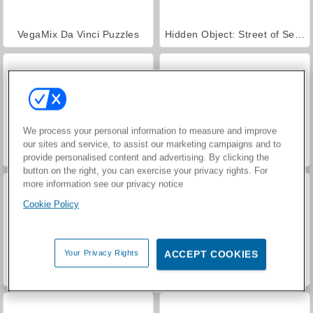
VegaMix Da Vinci Puzzles
Hidden Object: Street of Secrets
We process your personal information to measure and improve
our sites and service, to assist our marketing campaigns and to
ASMR Makeover & Makeup Studio
World War 2 Shooter
provide personalised content and advertising. By clicking the
button on the right, you can exercise your privacy rights. For
more information see our privacy notice
Cookie Policy
Your Privacy Rights
ACCEPT COOKIES
Farm Merge Valley
Car Parking City Duel