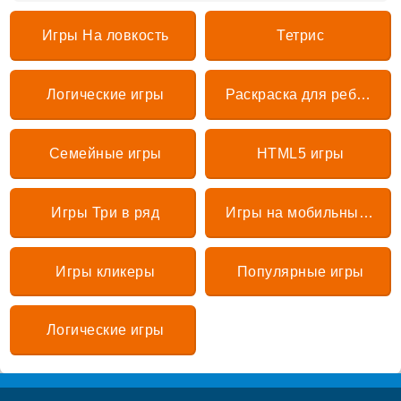
Игры На ловкость
Тетрис
Логические игры
Раскраска для ребенка
Семейные игры
HTML5 игры
Игры Три в ряд
Игры на мобильный и смартфон
Игры кликеры
Популярные игры
Логические игры