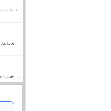
otion Sort
Jackpot
Кузница империй