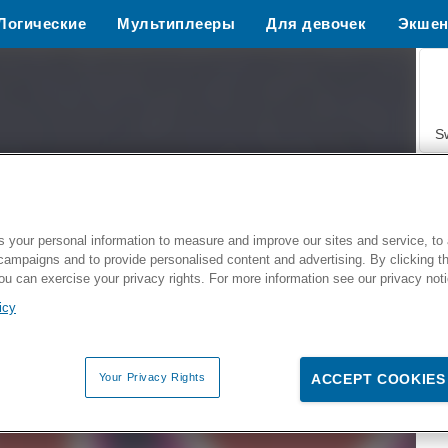
Логические
Мультиплееры
Для девочек
Экше
Спорт
S
 your personal information to measure and improve our sites and service, to 
campaigns and to provide personalised content and advertising. By clicking t
Z
you can exercise your privacy rights. For more information see our privacy not
icy
Your Privacy Rights
ACCEPT COOKIES
F