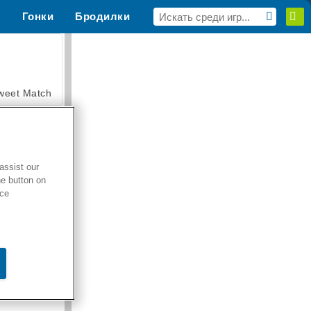
н
Гонки
Бродилки
MMORPG
Для тебя
weet Match
assist our
he button on
en Solitaire
ice
armerama