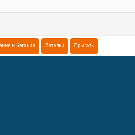
ание и бегание
Леталки
Прыгать
ы
КОМПАНИИ
ПОДДЕРЖК
Условия пользования
Согласие на использование файлов cookie
поддержка
аша политика конфиденциальности
Политика cookie