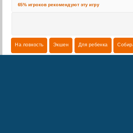
65% игроков рекомендуют эту игру
На ловкость
Экшен
Для ребенка
Собир
Игры на мобильный и смартфон
Платформер
О 
Н