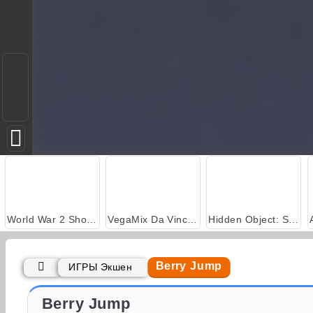
World War 2 Shooter
VegaMix Da Vinci Puzzles
Hidden Object: Street of Secrets
Berry Jump
ИГРЫ Экшен
Casino World
На рыбалку!
Berry Jump