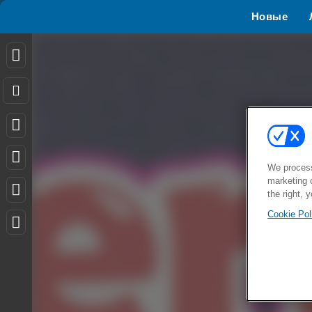
Новые
We process
marketing 
the right, 
Cookie Pol