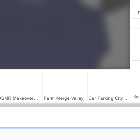
P
ASMR Makeover & Makeup Studio
Farm Merge Valley
Car Parking City Duel
Падший ангел
Летающий Эрот