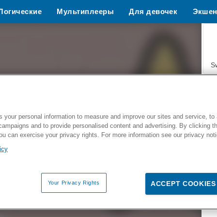
Логические
Мультиплееры
Для девочек
Экше
Спорт
S
 your personal information to measure and improve our sites and service, to 
campaigns and to provide personalised content and advertising. By clicking t
Z
you can exercise your privacy rights. For more information see our privacy not
icy
Your Privacy Rights
ACCEPT COOKIES
F