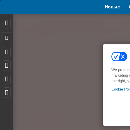
Новые
We process
marketing 
the right, 
Cookie Pol