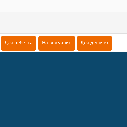
Для ребенка
На внимание
Для девочек
ы
Кликеры
КОМПАНИИ
ПОДДЕРЖК
Условия пользования
Согласие на использование файлов cookie
поддержка
аша политика конфиденциальности
Политика cookie