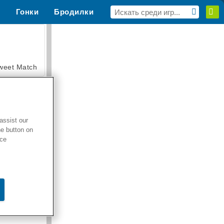
н
Гонки
Бродилки
MMORPG
Для тебя
weet Match
assist our
he button on
en Solitaire
ice
armerama