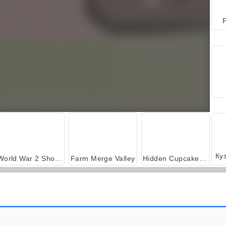
P
World War 2 Shooter
Farm Merge Valley
Hidden Cupcakes Recipe
Mermaid Glitter Cupcakes
Кондитерская: пекарня