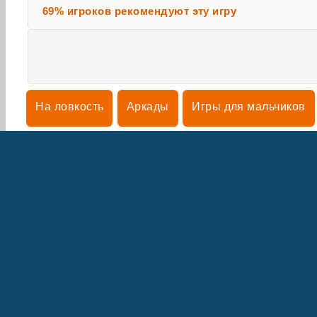
69% игроков рекомендуют эту игру
На ловкость
Аркады
Игры для мальчиков
Игры на мобильный и смартфон
Платформер
О 
Н