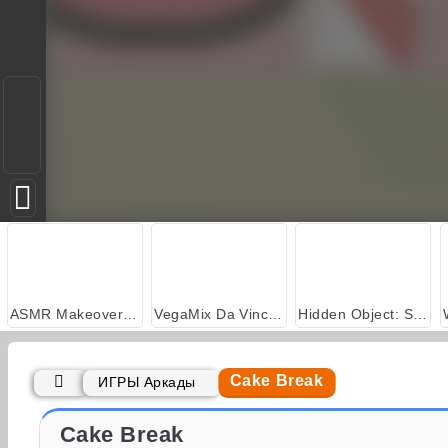
ASMR Makeover & Makeup Studio
VegaMix Da Vinci Puzzles
Hidden Object: Street of Secrets
Cake Break
ИГРЫ Аркады
Кухня Сары: шоколадные кексы
Кухня Сары: малиновый чизкейк
Cake Break