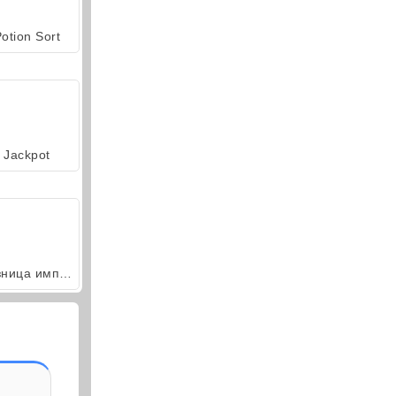
otion Sort
Jackpot
Кузница империй