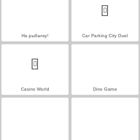
На рыбалку!
Car Parking City Duel
Casino World
Dino Game